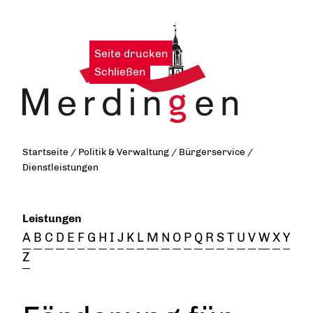
Seite drucken
|
Schließen
Startseite
/
Politik & Verwaltung
/
Bürgerservice
/
Dienstleistungen
Leistungen
A
B
C
D
E
F
G
H
I
J
K
L
M
N
O
P
Q
R
S
T
U
V
W
X
Y
Z