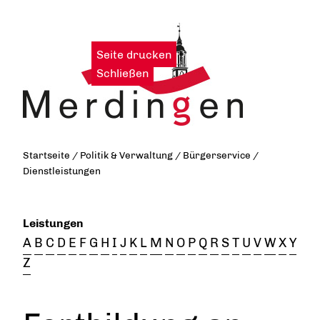
Seite drucken
|
Schließen
Startseite
/
Politik & Verwaltung
/
Bürgerservice
/
Dienstleistungen
Leistungen
A
B
C
D
E
F
G
H
I
J
K
L
M
N
O
P
Q
R
S
T
U
V
W
X
Y
Z