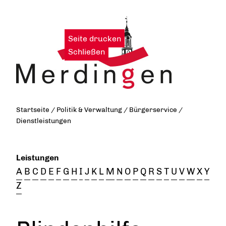
Seite drucken
|
Schließen
Startseite
/
Politik & Verwaltung
/
Bürgerservice
/
Dienstleistungen
Leistungen
A
B
C
D
E
F
G
H
I
J
K
L
M
N
O
P
Q
R
S
T
U
V
W
X
Y
Z