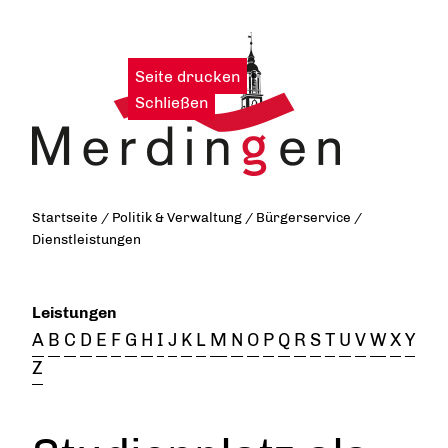
Seite drucken
|
Schließen
Startseite
/
Politik & Verwaltung
/
Bürgerservice
/
Dienstleistungen
Leistungen
A
B
C
D
E
F
G
H
I
J
K
L
M
N
O
P
Q
R
S
T
U
V
W
X
Y
Z