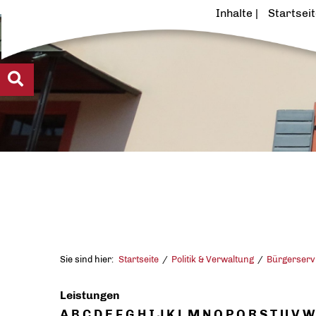
Inhalte
Startsei
Sie sind hier:
Startseite
Politik & Verwaltung
Bürgerserv
Leistungen
A
B
C
D
E
F
G
H
I
J
K
L
M
N
O
P
Q
R
S
T
U
V
W