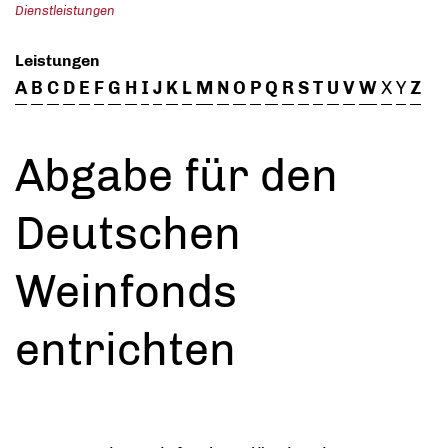
Dienstleistungen
Leistungen
A
B
C
D
E
F
G
H
I
J
K
L
M
N
O
P
Q
R
S
T
U
V
W
X
Y
Z
Abgabe für den
Deutschen
Weinfonds
entrichten