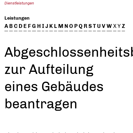
Dienstleistungen
Leistungen
A
B
C
D
E
F
G
H
I
J
K
L
M
N
O
P
Q
R
S
T
U
V
W
X
Y
Z
Abgeschlossenheits
zur Aufteilung
eines Gebäudes
beantragen