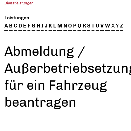
Dienstleistungen
Leistungen
A
B
C
D
E
F
G
H
I
J
K
L
M
N
O
P
Q
R
S
T
U
V
W
X
Y
Z
Abmeldung /
Außerbetriebsetzun
für ein Fahrzeug
beantragen