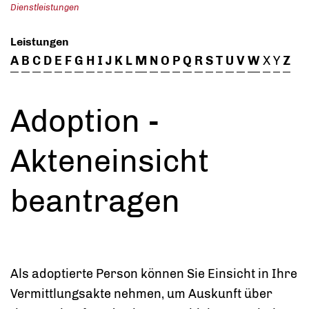
Dienstleistungen
Leistungen
A
B
C
D
E
F
G
H
I
J
K
L
M
N
O
P
Q
R
S
T
U
V
W
X
Y
Z
Adoption -
Akteneinsicht
beantragen
Als adoptierte Person können Sie Einsicht in Ihre
Vermittlungsakte nehmen, um Auskunft über