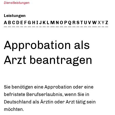
Dienstleistungen
Leistungen
A
B
C
D
E
F
G
H
I
J
K
L
M
N
O
P
Q
R
S
T
U
V
W
X
Y
Z
Approbation als
Arzt beantragen
Sie benötigen eine Approbation oder eine
befristete Berufserlaubnis, wenn Sie in
Deutschland als Ärztin oder Arzt tätig sein
möchten.