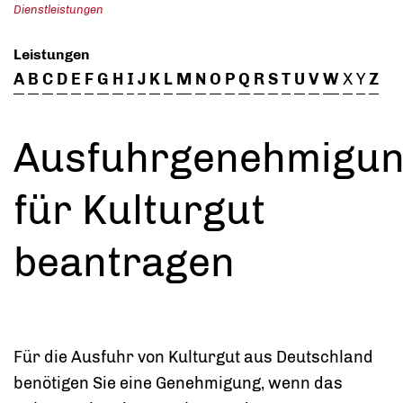
Dienstleistungen
Leistungen
A
B
C
D
E
F
G
H
I
J
K
L
M
N
O
P
Q
R
S
T
U
V
W
X
Y
Z
Ausfuhrgenehmigu
für Kulturgut
beantragen
Für die Ausfuhr von Kulturgut aus Deutschland
benötigen Sie eine Genehmigung, wenn das