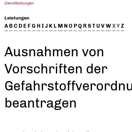
Dienstleistungen
Leistungen
A
B
C
D
E
F
G
H
I
J
K
L
M
N
O
P
Q
R
S
T
U
V
W
X
Y
Z
Ausnahmen von
Vorschriften der
Gefahrstoffverordn
beantragen