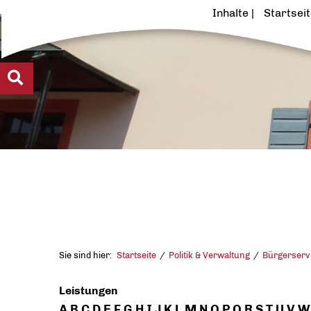
Inhalte
Startsei
Sie sind hier:
Startseite
Politik & Verwaltung
Bürgerserv
Leistungen
A
B
C
D
E
F
G
H
I
J
K
L
M
N
O
P
Q
R
S
T
U
V
W