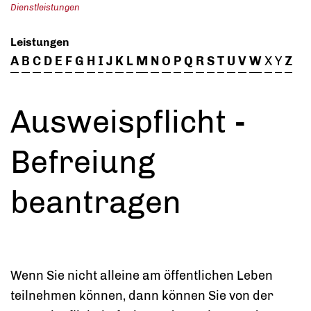
Dienstleistungen
Leistungen
A
B
C
D
E
F
G
H
I
J
K
L
M
N
O
P
Q
R
S
T
U
V
W
X
Y
Z
Ausweispflicht -
Befreiung
beantragen
Wenn Sie nicht alleine am öffentlichen Leben
teilnehmen können, dann können Sie von der