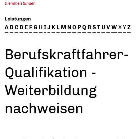
Dienstleistungen
Leistungen
A
B
C
D
E
F
G
H
I
J
K
L
M
N
O
P
Q
R
S
T
U
V
W
X
Y
Z
Berufskraftfahrer-
Qualifikation -
Weiterbildung
nachweisen