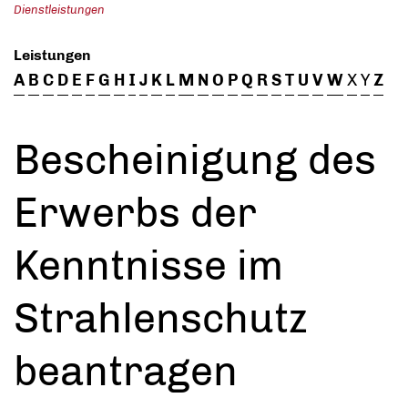
Dienstleistungen
Leistungen
A
B
C
D
E
F
G
H
I
J
K
L
M
N
O
P
Q
R
S
T
U
V
W
X
Y
Z
Bescheinigung des
Erwerbs der
Kenntnisse im
Strahlenschutz
beantragen