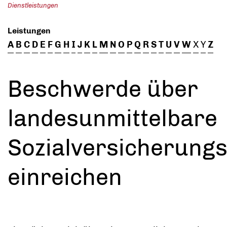
Dienstleistungen
Leistungen
A
B
C
D
E
F
G
H
I
J
K
L
M
N
O
P
Q
R
S
T
U
V
W
X
Y
Z
Beschwerde über
landesunmittelbare
Sozialversicherung
einreichen