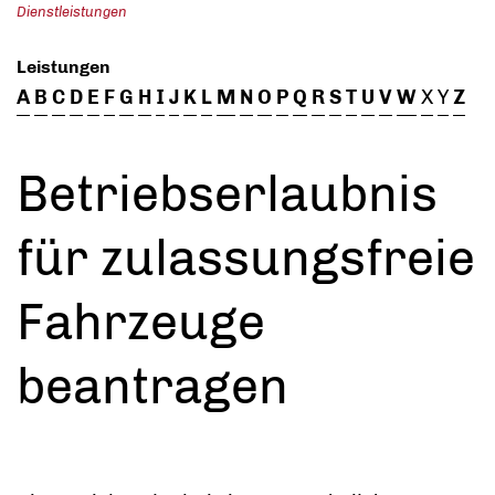
Dienstleistungen
Leistungen
A
B
C
D
E
F
G
H
I
J
K
L
M
N
O
P
Q
R
S
T
U
V
W
X
Y
Z
Betriebserlaubnis
für zulassungsfreie
Fahrzeuge
beantragen