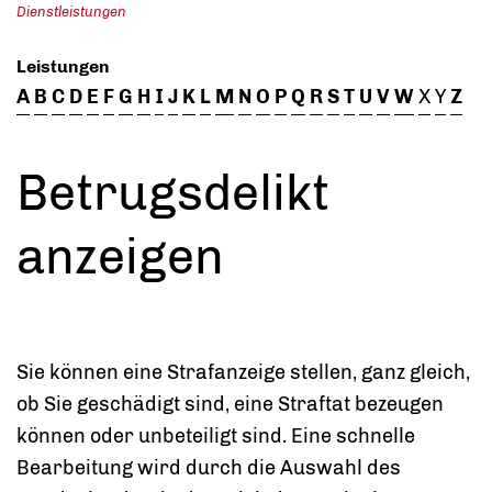
Dienstleistungen
Leistungen
A
B
C
D
E
F
G
H
I
J
K
L
M
N
O
P
Q
R
S
T
U
V
W
X
Y
Z
Betrugsdelikt
anzeigen
Sie können eine Strafanzeige stellen, ganz gleich,
ob Sie geschädigt sind, eine Straftat bezeugen
können oder unbeteiligt sind. Eine schnelle
Bearbeitung wird durch die Auswahl des