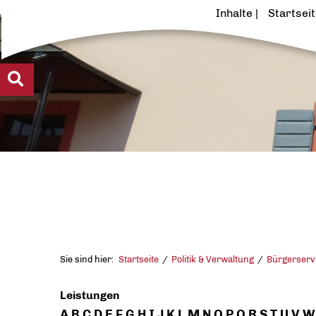
Inhalte
Startsei
Sie sind hier:
Startseite
Politik & Verwaltung
Bürgerserv
Leistungen
A
B
C
D
E
F
G
H
I
J
K
L
M
N
O
P
Q
R
S
T
U
V
W