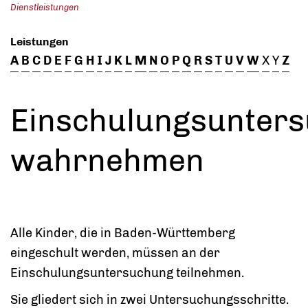
Dienstleistungen
Leistungen
A
B
C
D
E
F
G
H
I
J
K
L
M
N
O
P
Q
R
S
T
U
V
W
X
Y
Z
Einschulungsunter
wahrnehmen
Alle Kinder, die in Baden-Württemberg
eingeschult werden, müssen an der
Einschulungsuntersuchung teilnehmen.
Sie gliedert sich in zwei Untersuchungsschritte.