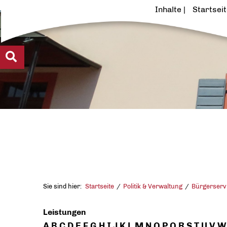
Inhalte
Startsei
Sie sind hier:
Startseite
Politik & Verwaltung
Bürgerserv
Leistungen
A
B
C
D
E
F
G
H
I
J
K
L
M
N
O
P
Q
R
S
T
U
V
W