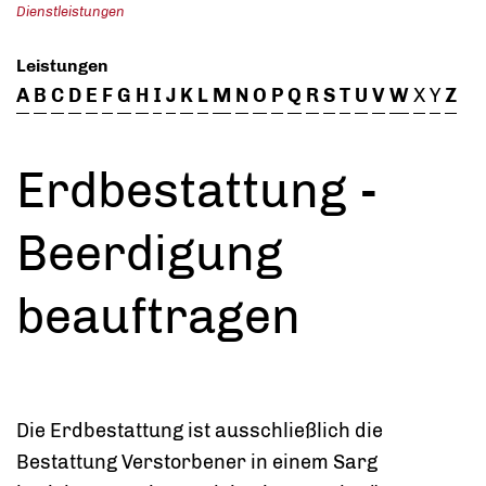
Dienstleistungen
Leistungen
A
B
C
D
E
F
G
H
I
J
K
L
M
N
O
P
Q
R
S
T
U
V
W
X
Y
Z
Erdbestattung -
Beerdigung
beauftragen
Die Erdbestattung ist ausschließlich die
Bestattung Verstorbener in einem Sarg