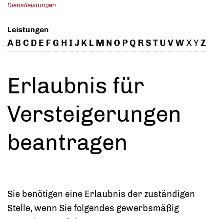
Dienstleistungen
Leistungen
A
B
C
D
E
F
G
H
I
J
K
L
M
N
O
P
Q
R
S
T
U
V
W
X
Y
Z
Erlaubnis für
Versteigerungen
beantragen
Sie benötigen eine Erlaubnis der zuständigen
Stelle, wenn Sie folgendes gewerbsmäßig