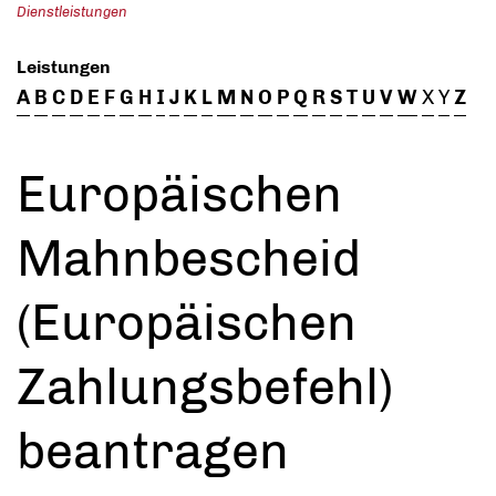
Dienstleistungen
Leistungen
A
B
C
D
E
F
G
H
I
J
K
L
M
N
O
P
Q
R
S
T
U
V
W
X
Y
Z
Europäischen
Mahnbescheid
(Europäischen
Zahlungsbefehl)
beantragen