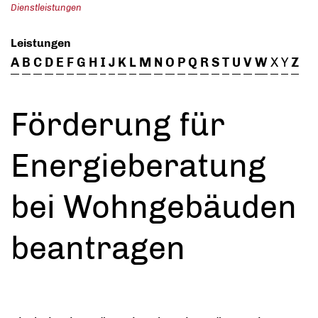
Dienstleistungen
Leistungen
A
B
C
D
E
F
G
H
I
J
K
L
M
N
O
P
Q
R
S
T
U
V
W
X
Y
Z
Förderung für
Energieberatung
bei Wohngebäuden
beantragen