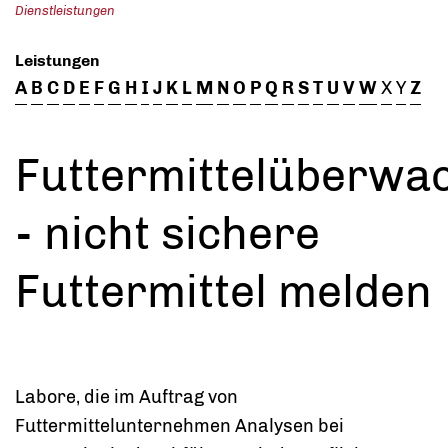
Dienstleistungen
Leistungen
A
B
C
D
E
F
G
H
I
J
K
L
M
N
O
P
Q
R
S
T
U
V
W
X
Y
Z
Futtermittelüberwa
- nicht sichere
Futtermittel melden
Labore, die im Auftrag von
Futtermittelunternehmen Analysen bei