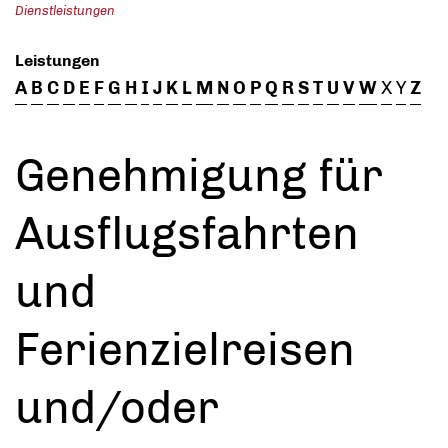
Dienstleistungen
Leistungen
A
B
C
D
E
F
G
H
I
J
K
L
M
N
O
P
Q
R
S
T
U
V
W
X
Y
Z
Genehmigung für
Ausflugsfahrten
und
Ferienzielreisen
und/oder