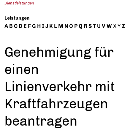
Dienstleistungen
Leistungen
A
B
C
D
E
F
G
H
I
J
K
L
M
N
O
P
Q
R
S
T
U
V
W
X
Y
Z
Genehmigung für
einen
Linienverkehr mit
Kraftfahrzeugen
beantragen