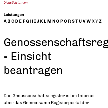
Dienstleistungen
Leistungen
A
B
C
D
E
F
G
H
I
J
K
L
M
N
O
P
Q
R
S
T
U
V
W
X
Y
Z
Genossenschaftsreg
- Einsicht
beantragen
Das Genossenschaftsregister ist im Internet
über das Gemeinsame Registerportal der