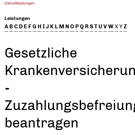
Dienstleistungen
Leistungen
A
B
C
D
E
F
G
H
I
J
K
L
M
N
O
P
Q
R
S
T
U
V
W
X
Y
Z
Gesetzliche
Krankenversicheru
-
Zuzahlungsbefreiun
beantragen