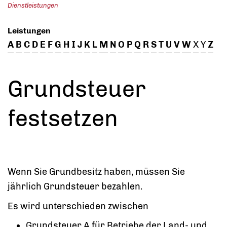
Dienstleistungen
Leistungen
A
B
C
D
E
F
G
H
I
J
K
L
M
N
O
P
Q
R
S
T
U
V
W
X
Y
Z
Grundsteuer
festsetzen
Wenn Sie Grundbesitz haben, müssen Sie
jährlich Grundsteuer bezahlen.
Es wird unterschieden zwischen
Grundsteuer A für Betriebe der Land- und