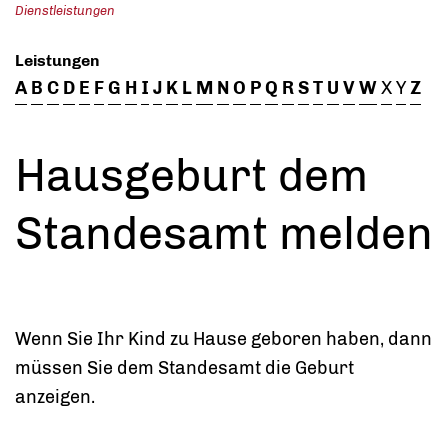
Dienstleistungen
Leistungen
A
B
C
D
E
F
G
H
I
J
K
L
M
N
O
P
Q
R
S
T
U
V
W
X
Y
Z
Hausgeburt dem
Standesamt melden
Wenn Sie Ihr Kind zu Hause geboren haben, dann
müssen Sie dem Standesamt die Geburt
anzeigen.