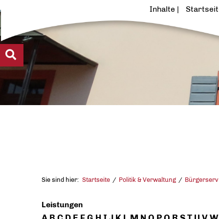
Inhalte
Startsei
Sie sind hier:
Startseite
Politik & Verwaltung
Bürgerserv
Leistungen
A
B
C
D
E
F
G
H
I
J
K
L
M
N
O
P
Q
R
S
T
U
V
W