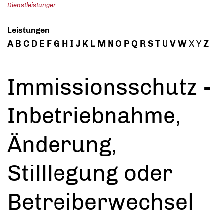
Dienstleistungen
Leistungen
A
B
C
D
E
F
G
H
I
J
K
L
M
N
O
P
Q
R
S
T
U
V
W
X
Y
Z
Immissionsschutz -
Inbetriebnahme,
Änderung,
Stilllegung oder
Betreiberwechsel