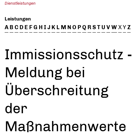
Dienstleistungen
Leistungen
A
B
C
D
E
F
G
H
I
J
K
L
M
N
O
P
Q
R
S
T
U
V
W
X
Y
Z
Immissionsschutz -
Meldung bei
Überschreitung
der
Maßnahmenwerte