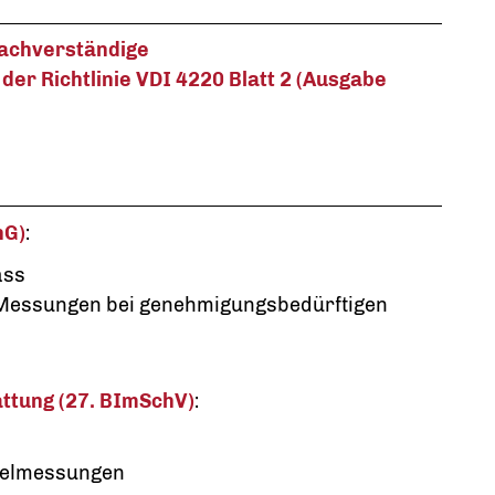
achverständige
r Richtlinie VDI 4220 Blatt 2 (Ausgabe
hG)
:
ass
 Messungen bei genehmigungsbedürftigen
ttung (27. BImSchV
)
:
nzelmessungen