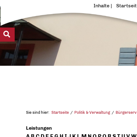
Inhalte
Startsei
Sie sind hier:
Startseite
Politik & Verwaltung
Bürgerserv
Leistungen
A
B
C
D
E
F
G
H
I
J
K
L
M
N
O
P
Q
R
S
T
U
V
W