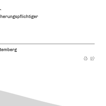
r
cherungspflichtiger
ttemberg