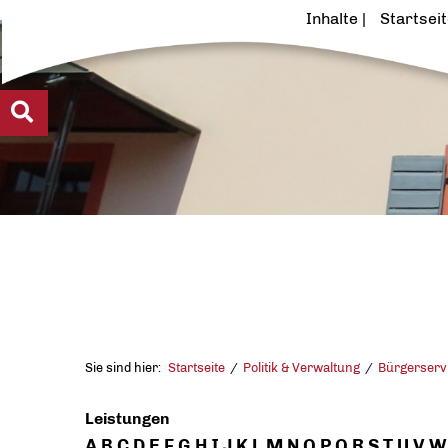
Inhalte
Startsei
Sie sind hier:
Startseite
Politik & Verwaltung
Bürgerserv
Leistungen
A
B
C
D
E
F
G
H
I
J
K
L
M
N
O
P
Q
R
S
T
U
V
W