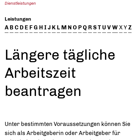
Dienstleistungen
Leistungen
A
B
C
D
E
F
G
H
I
J
K
L
M
N
O
P
Q
R
S
T
U
V
W
X
Y
Z
Längere tägliche
Arbeitszeit
beantragen
Unter bestimmten Voraussetzungen können Sie
sich als Arbeitgeberin oder Arbeitgeber für