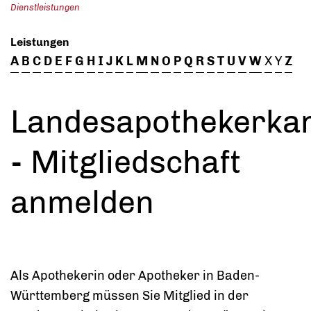
Dienstleistungen
Leistungen
A
B
C
D
E
F
G
H
I
J
K
L
M
N
O
P
Q
R
S
T
U
V
W
X
Y
Z
Landesapothekerk
- Mitgliedschaft
anmelden
Als Apothekerin oder Apotheker in Baden-
Württemberg müssen Sie Mitglied in der