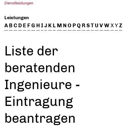
Dienstleistungen
Leistungen
A
B
C
D
E
F
G
H
I
J
K
L
M
N
O
P
Q
R
S
T
U
V
W
X
Y
Z
Liste der
beratenden
Ingenieure -
Eintragung
beantragen