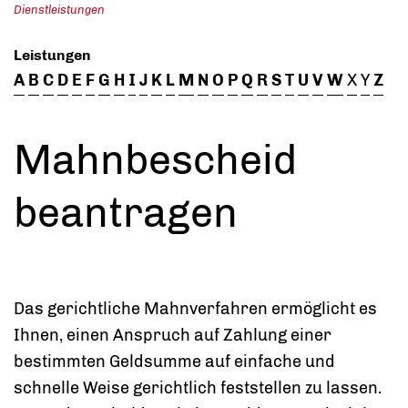
Dienstleistungen
Leistungen
A
B
C
D
E
F
G
H
I
J
K
L
M
N
O
P
Q
R
S
T
U
V
W
X
Y
Z
Mahnbescheid
beantragen
Das gerichtliche Mahnverfahren ermöglicht es
Ihnen, einen Anspruch auf Zahlung einer
bestimmten Geldsumme auf einfache und
schnelle Weise gerichtlich feststellen zu lassen.