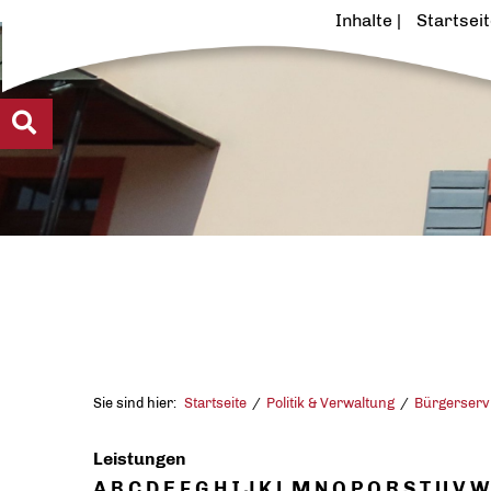
Inhalte
Startsei
Sie sind hier:
Startseite
Politik & Verwaltung
Bürgerserv
Leistungen
A
B
C
D
E
F
G
H
I
J
K
L
M
N
O
P
Q
R
S
T
U
V
W