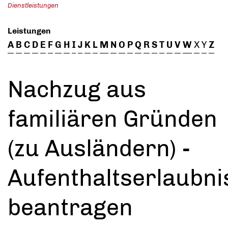
Dienstleistungen
Leistungen
A
B
C
D
E
F
G
H
I
J
K
L
M
N
O
P
Q
R
S
T
U
V
W
X
Y
Z
Nachzug aus
familiären Gründen
(zu Ausländern) -
Aufenthaltserlaubni
beantragen