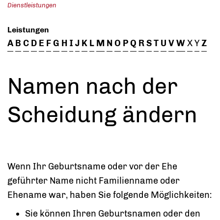
Dienstleistungen
Leistungen
A
B
C
D
E
F
G
H
I
J
K
L
M
N
O
P
Q
R
S
T
U
V
W
X
Y
Z
Namen nach der
Scheidung ändern
Wenn Ihr Geburtsname oder vor der Ehe
geführter Name nicht Familienname oder
Ehename war, haben Sie folgende Möglichkeiten:
Sie können Ihren Geburtsnamen oder den