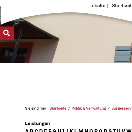
Inhalte
Startsei
Sie sind hier:
Startseite
Politik & Verwaltung
Bürgerserv
Leistungen
A
B
C
D
E
F
G
H
I
J
K
L
M
N
O
P
Q
R
S
T
U
V
W