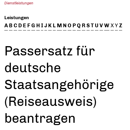
Dienstleistungen
Leistungen
A
B
C
D
E
F
G
H
I
J
K
L
M
N
O
P
Q
R
S
T
U
V
W
X
Y
Z
Passersatz für
deutsche
Staatsangehörige
(Reiseausweis)
beantragen