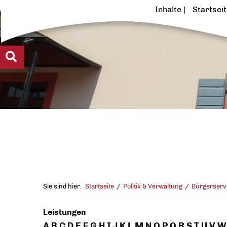
Inhalte
Startsei
Sie sind hier:
Startseite
Politik & Verwaltung
Bürgerserv
Leistungen
A
B
C
D
E
F
G
H
I
J
K
L
M
N
O
P
Q
R
S
T
U
V
W