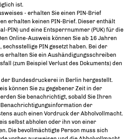
lich ist.
usweises
-
erhalten Sie
einen PIN-Brief
n erhalten keinen PIN-Brief. Dieser enthält
mal
-PIN
)
und
eine
Entsperrnummer (PUK)
für die
Den Online-Ausweis können Sie ab 16 Jahren
, sechsstellige PIN gesetzt haben.
Bei der
s erhalten Sie ein Aushändigungsschreiben
fall (zum Beispiel Verlust des Dokuments) den
der Bundesdruckerei in Berlin hergestellt.
is können Sie zu gegebener Zeit in der
rden Sie benachrichtigt, sobald Sie Ihren
 Benachrichtigungsinformation der
tens auch einen Vordruck der Abholvollmacht.
is selbst abholen oder ihn von einer
en. Die bevollmächtigte Person muss sich
de vorher ausweisen und die Abholvollmacht