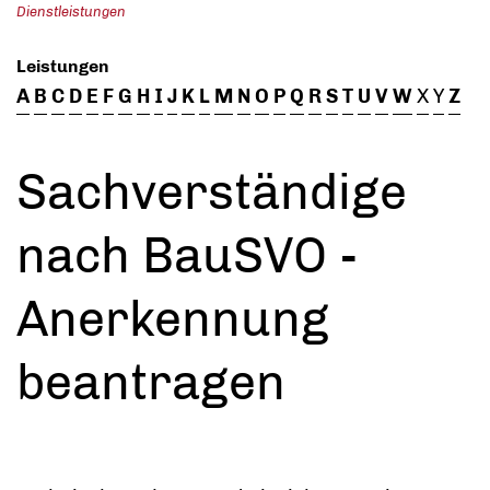
Dienstleistungen
Leistungen
A
B
C
D
E
F
G
H
I
J
K
L
M
N
O
P
Q
R
S
T
U
V
W
X
Y
Z
Sachverständige
nach BauSVO -
Anerkennung
beantragen