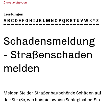
Dienstleistungen
Leistungen
A
B
C
D
E
F
G
H
I
J
K
L
M
N
O
P
Q
R
S
T
U
V
W
X
Y
Z
Schadensmeldung
- Straßenschaden
melden
Melden Sie der Straßenbaubehörde Schäden auf
der Straße, wie beispielsweise Schlaglöcher.
Sie